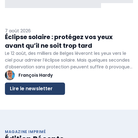
7 août 2026
Éclipse solaire : protégez vos yeux
avant qu’il ne soit trop tard
Le 12 août, des milliers de Belges lèveront les yeux vers le
ciel pour admirer l’éclipse solaire. Mais quelques secondes
d’observation sans protection peuvent suffire à provoquer
des lésions rétiniennes irréversibles, sans douleur ni
François Hardy
avertissement immédiat. Alors que les lunettes certifiées
se raréfient déjà, médecins et opticiens rappellent les
Lire le newsletter
précautions indispensables pour profiter du spectacle sans
mettre sa vue en danger.
Retrouvez nos conseils pratiques
et les lieux où l’éclipse pourra être observée en toute
sécurité
.
MAGAZINE IMPRIMÉ