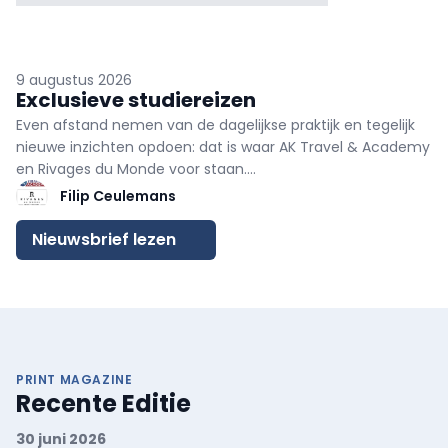
9 augustus 2026
Exclusieve studiereizen
Even afstand nemen van de dagelijkse praktijk en tegelijk
nieuwe inzichten opdoen: dat is waar AK Travel & Academy
en Rivages du Monde voor staan.
Filip Ceulemans
In 2026 kunt u kiezen uit twee bijzondere reiservaringen.
Ontdek de prachtige Cycladen tijdens onze exclusieve
Nieuwsbrief lezen
yachtingreis in
Griekenland
of laat u inspireren door de
indrukwekkende landschappen, rijke cultuur en
eeuwenoude geschiedenis langs de Yangtze in
China
.
Vraag vandaag nog uw brochure aan.
PRINT MAGAZINE
Recente Editie
30 juni 2026