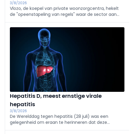
3/8/2026
Vlozo, de koepel van private woonzorgcentra, hekelt
de "opeenstapeling van regels" waar de sector aan
moet voldoen. Daarom pleit ze maandag samen met
de Franstalige tegenhanger Femarbel voor een
modernisering van de erkennings- en
investeringskaders.
Hepatitis D, meest ernstige virale
hepatitis
3/8/2026
De Werelddag tegen hepatitis (28 juli) was een
gelegenheid om eraan te herinneren dat deze
aandoening nog steeds een van de belangrijkste