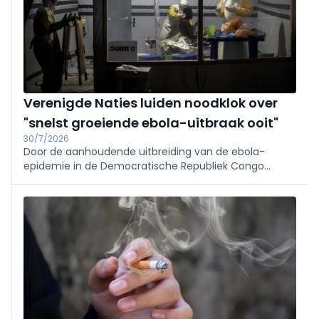
Verenigde Naties luiden noodklok over
"snelst groeiende ebola-uitbraak ooit"
30/7/2026
Door de aanhoudende uitbreiding van de ebola-
epidemie in de Democratische Republiek Congo
(DRC) roepen experts van de Verenigde Naties op tot
een grootschalige opschaling van de hulpverlening.