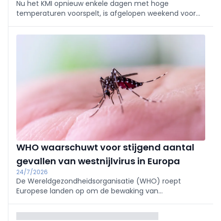
Nu het KMI opnieuw enkele dagen met hoge
temperaturen voorspelt, is afgelopen weekend voor
de derde keer deze zomer de waarschuwingsfase van
het federale ozon- en hitteplan afgekondigd.
WHO waarschuwt voor stijgend aantal
gevallen van westnijlvirus in Europa
24/7/2026
De Wereldgezondheidsorganisatie (WHO) roept
Europese landen op om de bewaking van
muggenpopulaties te intensiveren en de bevolking
beter voor te lichten over beschermende
maatregelen.