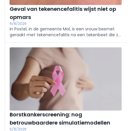
Geval van tekenencefalitis wijst niet op
opmars
6/8/2026
In Postel, in de gemeente Mol, is een vrouw besmet
geraakt met tekenencefalitis na een tekenbeet die ze
opliep in de regio. Dat meldt RTV en het Agentschap
Zorg bevestigt het nieuws.
Borstkankerscreening: nog
betrouwbaardere simulatiemodellen
5/8/2026