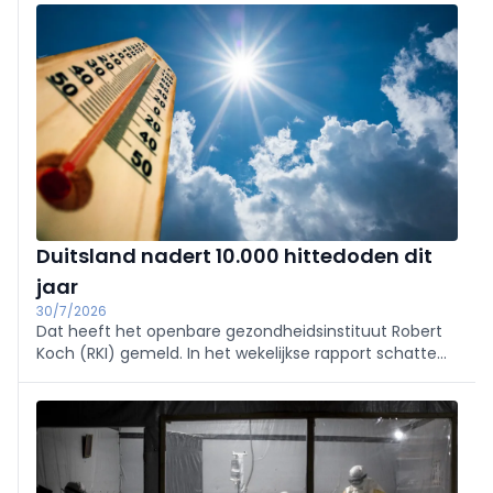
oorzaken is van levercirrose en leverkanker.
Duitsland nadert 10.000 hittedoden dit
jaar
30/7/2026
Dat heeft het openbare gezondheidsinstituut Robert
Koch (RKI) gemeld. In het wekelijkse rapport schatte
het RKI dat er tot en met 19 juli in het hele land 9.800
hittegerelateerde sterfgevallen zijn geregistreerd. Dat
is meer dan in elk volledig jaar sinds 2016.