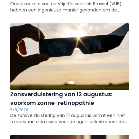
Onderzoekers van de Vrije Universiteit Brussel (VUB)
hebben een ingenieuze manier gevonden om de
computerberekeningen te verbeteren die ten
grondslag liggen aan programma’s voor
borstkankerscreening.
Zonsverduistering van 12 augustus:
voorkom zonne-retinopathie
5/8/2026
De zonsverduistering van 12 augustus vormt een niet
te verwaarlozen risico voor de ogen: enkele seconden
rechtstreeks kijken kan namelijk al voldoende zijn om
een zonne-retinopathie, of „eclipsretinopathie”, te