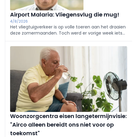
Airport Malaria: Vliegensvlug die mug!
4/8/2026
Het vliegtuigverkeer is op volle toeren aan het draaien
deze zomermaanden. Toch werd er vorige week iets
gerapporteerd dat slechts weinig beschreven is,
namelijk ‘Airport Malaria’ (Aviation Direct, 2026).
Woonzorgcentra eisen langetermijnvisie:
"Airco alleen bereidt ons niet voor op
toekomst"