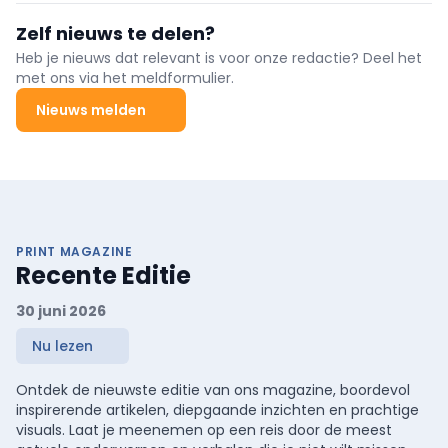
"opeenstapeling van regels" waar de sector aan moet voldoen.
Daarom pleit ze maandag samen met de Franstalige
Zelf nieuws te delen?
tegenhanger Femarbel voor een modernisering van de
erkennings- en investeringskaders.
Heb je nieuws dat relevant is voor onze redactie? Deel het
met ons via het meldformulier.
Nieuws melden
PRINT MAGAZINE
Recente Editie
30 juni 2026
Nu lezen
Ontdek de nieuwste editie van ons magazine, boordevol
inspirerende artikelen, diepgaande inzichten en prachtige
visuals. Laat je meenemen op een reis door de meest