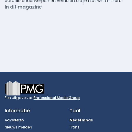
actuele onderwerpen en verhalen die je niet wilt missen.
In dit magazine
Footer
Een uitgave van
Professional Media Group
Informatie
Taal
Adverteren
Nederlands
Nieuws melden
Frans