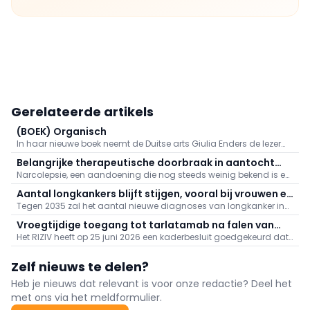
Gerelateerde artikels
(BOEK) Organisch
In haar nieuwe boek neemt de Duitse arts Giulia Enders de lezer
mee op een fascinerende reis doorheen het lichaam. Longen,
Belangrijke therapeutische doorbraak in aantocht
spieren, hersenen, huid en het immuunsysteem worden op een
Narcolepsie, een aandoening die nog steeds weinig bekend is en
voor narcolepsie
originele manier voorgesteld.
vaak pas laat wordt gediagnosticeerd, heeft een ingrijpende
Aantal longkankers blijft stijgen, vooral bij vrouwen en
invloed op het dagelijks leven van patiënten.
Tegen 2035 zal het aantal nieuwe diagnoses van longkanker in
niet-rokers
België naar verwachting stijgen van 9.487 naar 11.429 per jaar.
Vroegtijdige toegang tot tarlatamab na falen van
Het RIZIV heeft op 25 juni 2026 een kaderbesluit goedgekeurd dat
een eerstelijnsbehandeling bij kleincellige longkanker
vroegtijdige toegang biedt tot tarlatamab, dat onder de naam
Imdylltra op de markt wordt gebracht, voor bepaalde
Zelf nieuws te delen?
volwassenen met kleincellige longkanker in een vergevorderd
stadium. De behandeling is bedoeld voor patiënten bij wie de
Heb je nieuws dat relevant is voor onze redactie? Deel het
ziekte is voortgeschreden of is teruggekomen na een
met ons via het meldformulier.
eerstelijnsbehandeling op basis van platinachemotherapie,