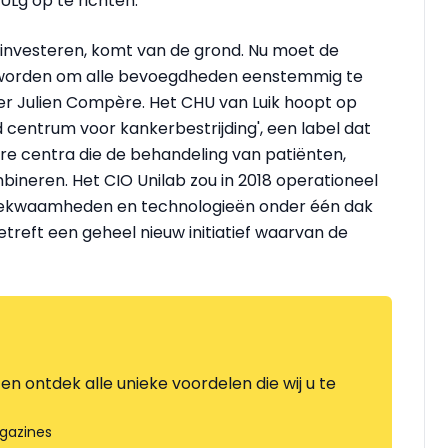
ULg op te richten.
 investeren, komt van de grond. Nu moet de
 worden om alle bevoegdheden eenstemmig te
er Julien Compère. Het CHU van Luik hoopt op
 centrum voor kankerbestrijding', een label dat
ire centra die de behandeling van patiënten,
ineren. Het CIO Unilab zou in 2018 operationeel
m bekwaamheden en technologieën onder één dak
etreft een geheel nieuw initiatief waarvan de
en ontdek alle unieke voordelen die wij u te
gazines