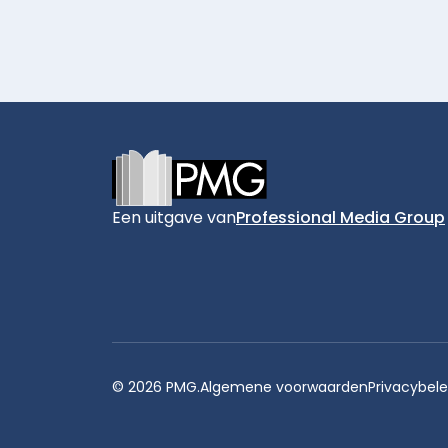
Footer
Een uitgave van
Professional Media Group
© 2026 PMG.
Algemene voorwaarden
Privacybele