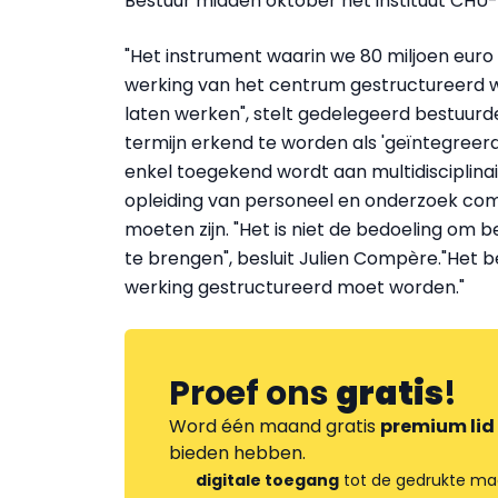
Bestuur midden oktober het instituut CHU-
"Het instrument waarin we 80 miljoen euro
werking van het centrum gestructureerd
laten werken", stelt gedelegeerd bestuurd
termijn erkend te worden als 'geïntegreerd
enkel toegekend wordt aan multidisciplina
opleiding van personeel en onderzoek comb
moeten zijn. "Het is niet de bedoeling o
te brengen", besluit Julien Compère."Het b
werking gestructureerd moet worden."
Proef ons
gratis
!
Word één maand gratis
premium lid
bieden hebben.
digitale toegang
tot de gedrukte ma