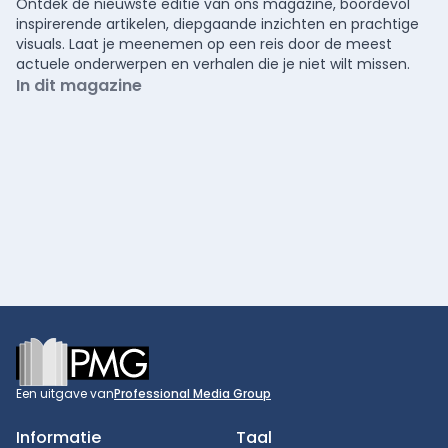
Ontdek de nieuwste editie van ons magazine, boordevol
inspirerende artikelen, diepgaande inzichten en prachtige
visuals. Laat je meenemen op een reis door de meest
actuele onderwerpen en verhalen die je niet wilt missen.
In dit magazine
Footer
Een uitgave van
Professional Media Group
Informatie
Taal