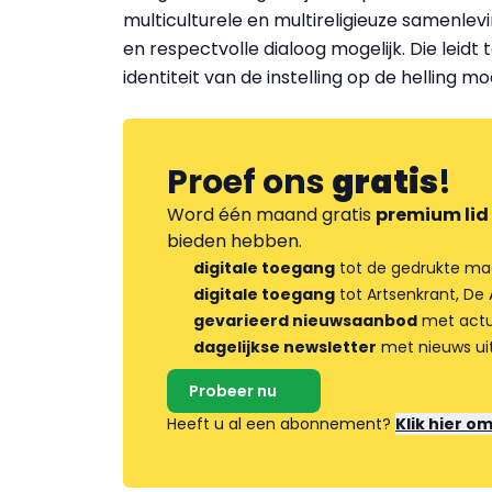
multiculturele en multireligieuze samenlevin
en respectvolle dialoog mogelijk. Die leidt
identiteit van de instelling op de helling m
Proef ons
gratis
!
Word één maand gratis
premium lid
bieden hebben.
digitale toegang
tot de gedrukte ma
digitale toegang
tot Artsenkrant, De 
gevarieerd nieuwsaanbod
met actua
dagelijkse newsletter
met nieuws ui
Probeer nu
Heeft u al een abonnement?
Klik hier o