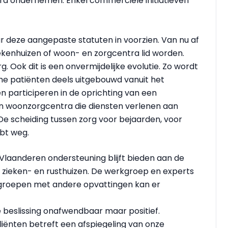
ord ondernemen. Enkel commerciële initiatieven
ar deze aangepaste statuten in voorzien. Van nu af
ekenhuizen of woon- en zorgcentra lid worden.
g. Ook dit is een onvermijdelijke evolutie. Zo wordt
he patiënten deels uitgebouwd vanuit het
n participeren in de oprichting van een
n woonzorgcentra die diensten verlenen aan
e scheiding tussen zorg voor bejaarden, voor
bt weg.
laanderen ondersteuning blijft bieden aan de
or zieken- en rusthuizen. De werkgroep en experts
e groepen met andere opvattingen kan er
 beslissing onafwendbaar maar positief.
liënten betreft een afspiegeling van onze