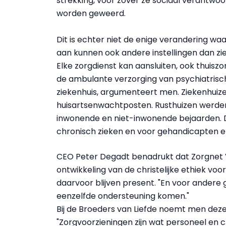
strekking, voor zover ze sociaal verantwo
worden geweerd.
Dit is echter niet de enige verandering wa
aan kunnen ook andere instellingen dan zi
Elke zorgdienst kan aansluiten, ook thuiszor
de ambulante verzorging van psychiatrisc
ziekenhuis, argumenteert men. Ziekenhuize
huisartsenwachtposten. Rusthuizen werde
inwonende en niet-inwonende bejaarden. D
chronisch zieken en voor gehandicapten e
CEO Peter Degadt benadrukt dat Zorgnet V
ontwikkeling van de christelijke ethiek vo
daarvoor blijven present. "En voor ander
eenzelfde ondersteuning komen."
Bij de Broeders van Liefde noemt men deze
"Zorgvoorzieningen zijn wat personeel en c