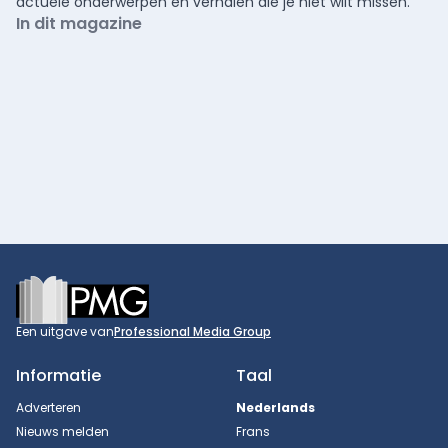
actuele onderwerpen en verhalen die je niet wilt missen.
In dit magazine
Footer
Een uitgave van
Professional Media Group
Informatie
Taal
Adverteren
Nederlands
Nieuws melden
Frans