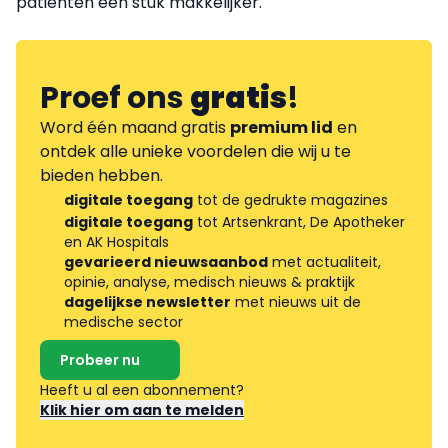
patiënten een stuk makkelijker.
Proef ons
gratis
!
Word één maand gratis
premium lid
en
ontdek alle unieke voordelen die wij u te
bieden hebben.
digitale toegang
tot de gedrukte magazines
digitale toegang
tot Artsenkrant, De Apotheker
en AK Hospitals
gevarieerd nieuwsaanbod
met actualiteit,
opinie, analyse, medisch nieuws & praktijk
dagelijkse newsletter
met nieuws uit de
medische sector
Probeer nu
Heeft u al een abonnement?
Klik hier om aan te melden