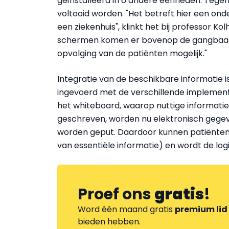
geïnstalleerd in 6 andere eenheden. Teg
voltooid worden. "Het betreft hier een ond
een ziekenhuis", klinkt het bij professor Kol
schermen komen er bovenop de gangbaar 
opvolging van de patiënten mogelijk."
Integratie van de beschikbare informatie i
ingevoerd met de verschillende implement
het whiteboard, waarop nuttige informati
geschreven, worden nu elektronisch gegeve
worden geput. Daardoor kunnen patiënten
van essentiële informatie) en wordt de logi
Proef ons
gratis
!
Word één maand gratis
premium lid
bieden hebben.