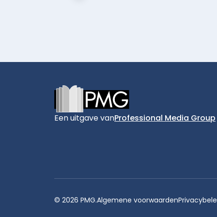
Footer
Een uitgave van
Professional Media Group
© 2026 PMG.
Algemene voorwaarden
Privacybele