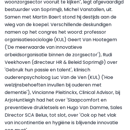
woonzorgsector vooruit te kijken", legt afgevaardigd
bestuurder van Soprim@, Michel Vanstallen, uit.
Samen met Martin Baert stond hij destijds aan de
wieg van de koepel. Verschillende deskundigen
namen op het congres het woord: professor
organisatiesociologie (KUL) Geert Van Hootegem
('De meerwaarde van innovatieve
arbeidsorganisatie binnen de zorgsector'), Rudi
Veekhoven (directeur HR & Beleid Soprim@) over
'Gebruik hun passie en talent', klinisch
ouderenpsycholoog Luc Van de Ven (KUL) ('Hoe
welzijnsbehoeften invullen bij ouderen met
dementie'), Vincianne Pleitinckx, Clinical Advisor, bij
ArjoHuntleigh had het over 'Slaapcomfort en
preventieve drukletsels en Hugo Van Damme, Sales
Director SCA Belux, tot slot, over 'Ook op het vlak
van incontinentie en hygiëne is blijvende innovatie