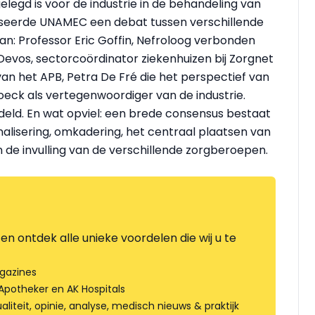
legd is voor de industrie in de behandeling van
iseerde UNAMEC een debat tussen verschillende
n: Professor Eric Goffin, Nefroloog verbonden
. Devos, sectorcoördinator ziekenhuizen bij Zorgnet
n het APB, Petra De Fré die het perspectief van
oeck als vertegenwoordiger van de industrie.
eld. En wat opviel: een brede consensus bestaat
nalisering, omkadering, het centraal plaatsen van
n de invulling van de verschillende zorgberoepen.
en ontdek alle unieke voordelen die wij u te
gazines
Apotheker en AK Hospitals
liteit, opinie, analyse, medisch nieuws & praktijk