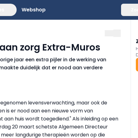
es
Webshop
Zo
aan zorg Extra-Muros
vorige jaar een extra pijler in de werking van
aakte duidelijk dat er nood aan verdere
e toegenomen levensverwachting, maar ook de
den is er nood aan een nieuwe vorm van
t aan huis wordt toegediend." Als inleiding op een
dag 20 maart schetste Algemeen Directeur
s meer langdurige therapieën worden op die