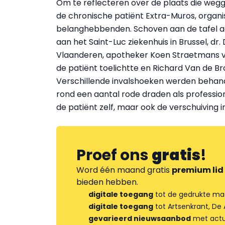
Om te reflecteren over de plaats die wegge
de chronische patiënt Extra-Muros, organ
belanghebbenden. Schoven aan de tafel aa
aan het Saint-Luc ziekenhuis in Brussel, dr
Vlaanderen, apotheker Koen Straetmans va
de patiënt toelichtte en Richard Van de Br
Verschillende invalshoeken werden behand
rond een aantal rode draden als professio
de patiënt zelf, maar ook de verschuiving i
Proef ons
gratis
!
Word één maand gratis
premium lid
bieden hebben.
digitale toegang
tot de gedrukte ma
digitale toegang
tot Artsenkrant, De 
gevarieerd nieuwsaanbod
met actua