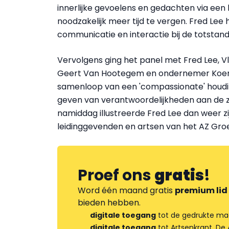
innerlijke gevoelens en gedachten via een ho
noodzakelijk meer tijd te vergen. Fred Le
communicatie en interactie bij de totsta
Vervolgens ging het panel met Fred Lee, V
Geert Van Hootegem en ondernemer Koen B
samenloop van een 'compassionate' houdin
geven van verantwoordelijkheden aan de zor
namiddag illustreerde Fred Lee dan weer zi
leidinggevenden en artsen van het AZ Gro
Proef ons
gratis
!
Word één maand gratis
premium lid
bieden hebben.
digitale toegang
tot de gedrukte ma
digitale toegang
tot Artsenkrant, De 