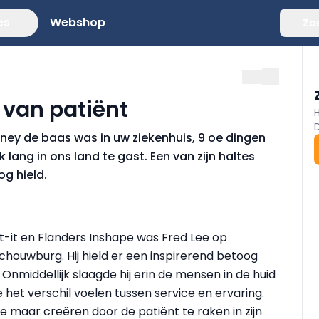
es
Webshop
Zo
d van patiënt
isney de baas was in uw ziekenhuis, 9 oe dingen
lang in ons land te gast. Een van zijn haltes
og hield.
t-it en Flanders Inshape was Fred Lee op
Schouwburg. Hij hield er een inspirerend betoog
Onmiddellijk slaagde hij erin de mensen in de huid
ze het verschil voelen tussen service en ervaring.
 maar creëren door de patiënt te raken in zijn