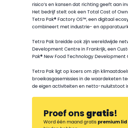
risico’s en kansen dat richting geeft aan i
Het bedrijf stelt ook een Total Cost of O
Tetra Pak® Factory OS™, een digitaal eco
combineert met industrie- en apparatuurk
Tetra Pak breidde ook zijn wereldwijde ne
Development Centre in Frankrijk, een Cust
Pak® New Food Technology Development C
Tetra Pak ligt op koers om zijn klimaatdoe
broeikasgasemissies in de waardeketen teg
de eigen activiteiten en netto-nuluitstoot i
Proef ons
gratis
!
Word één maand gratis
premium lid