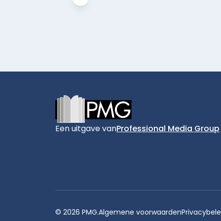
Footer
Een uitgave van
Professional Media Group
© 2026 PMG.
Algemene voorwaarden
Privacybele