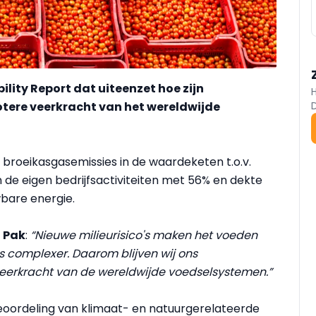
ility Report dat uiteenzet hoe zijn
otere veerkracht van het wereldwijde
broeikasgasemissies in de waardeketen t.o.v.
n de eigen bedrijfsactiviteiten met 56% en dekte
bare energie.
a Pak
:
“Nieuwe milieurisico's maken het voeden
 complexer. Daarom blijven wij ons
veerkracht van de wereldwijde voedselsystemen.”
oordeling van klimaat- en natuurgerelateerde