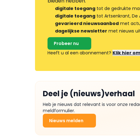
bieden hebben.
digitale toegang
tot de gedrukte ma
digitale toegang
tot Artsenkrant, De 
gevarieerd nieuwsaanbod
met actua
dagelijkse newsletter
met nieuws ui
Probeer nu
Heeft u al een abonnement?
Klik hier o
Deel je (nieuws)verhaal
Heb je nieuws dat relevant is voor onze reda
meldformulier.
Nieuws melden