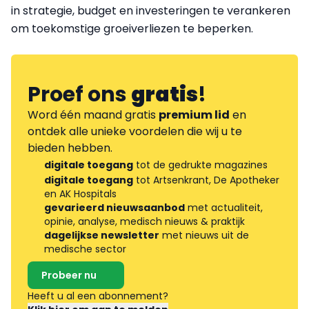
in strategie, budget en investeringen te verankeren
om toekomstige groeiverliezen te beperken.
Proef ons
gratis
!
Word één maand gratis
premium lid
en
ontdek alle unieke voordelen die wij u te
bieden hebben.
digitale toegang
tot de gedrukte magazines
digitale toegang
tot Artsenkrant, De Apotheker
en AK Hospitals
gevarieerd nieuwsaanbod
met actualiteit,
opinie, analyse, medisch nieuws & praktijk
dagelijkse newsletter
met nieuws uit de
medische sector
Probeer nu
Heeft u al een abonnement?