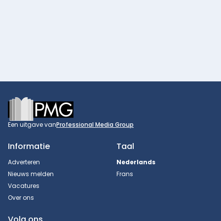
Footer
Een uitgave van
Professional Media Group
Informatie
Taal
Adverteren
Nederlands
Nieuws melden
Frans
Vacatures
Over ons
Volg ons