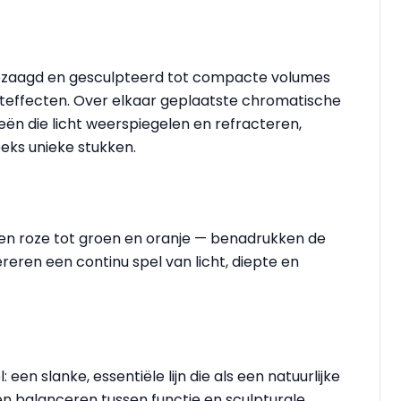
gezaagd en gesculpteerd tot compacte volumes
hteffecten. Over elkaar geplaatste chromatische
n die licht weerspiegelen en refracteren,
eks unieke stukken.
 en roze tot groen en oranje — benadrukken de
ereren een continu spel van licht, diepte en
en slanke, essentiële lijn die als een natuurlijke
ken balanceren tussen functie en sculpturale