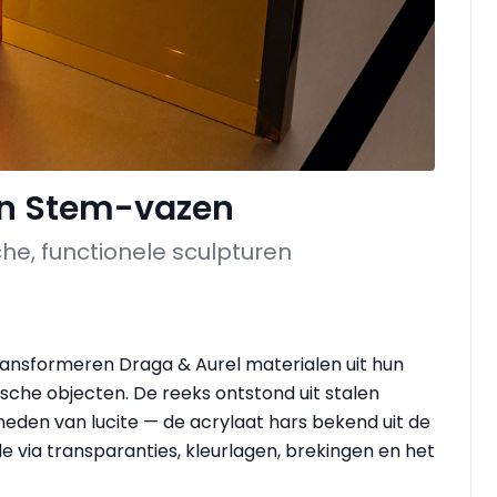
en Stem-vazen
he, functionele sculpturen
ransformeren Draga & Aurel materialen uit hun
che objecten. De reeks ontstond uit stalen
eden van lucite — de acrylaat hars bekend uit de
via transparanties, kleur­lagen, brekingen en het