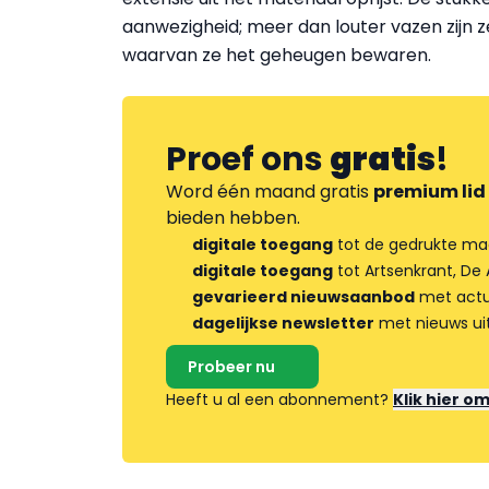
aanwezigheid; meer dan louter vazen zijn z
waarvan ze het geheugen bewaren.
Proef ons
gratis
!
Word één maand gratis
premium lid
bieden hebben.
digitale toegang
tot de gedrukte ma
digitale toegang
tot Artsenkrant, De 
gevarieerd nieuwsaanbod
met actua
dagelijkse newsletter
met nieuws ui
Probeer nu
Heeft u al een abonnement?
Klik hier o