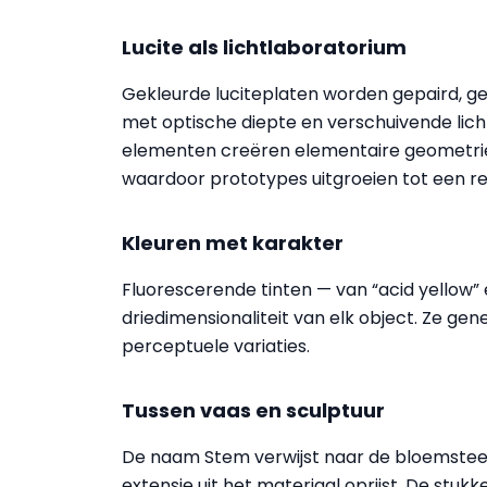
Lucite als lichtlaboratorium
Gekleurde luciteplaten worden gepaird, 
met optische diepte en verschuivende lic
elementen creëren elementaire geometrieë
waardoor prototypes uitgroeien tot een re
Kleuren met karakter
Fluorescerende tinten — van “acid yellow”
driedimensionaliteit van elk object. Ze gen
perceptuele variaties.
Tussen vaas en sculptuur
De naam Stem verwijst naar de bloemsteel: e
extensie uit het materiaal oprijst. De stuk