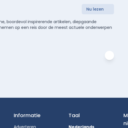
Nu lezen
e, boordevol inspirerende artikelen, diepgaande
meenemen op een reis door de meest actuele onderwerpen
Informatie
Taal
M
n
Adverteren
Nederlands