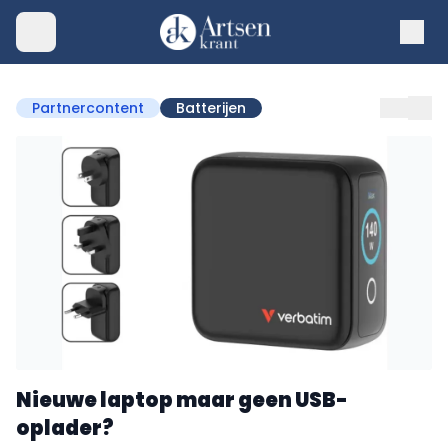
Partnercontent
Batterijen
Nieuwe laptop maar geen USB-
oplader?