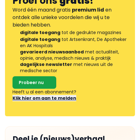
Proef ons
gratis
!
Word één maand gratis
premium lid
en
ontdek alle unieke voordelen die wij u te
bieden hebben.
digitale toegang
tot de gedrukte magazines
digitale toegang
tot Artsenkrant, De Apotheker
en AK Hospitals
gevarieerd nieuwsaanbod
met actualiteit,
opinie, analyse, medisch nieuws & praktijk
dagelijkse newsletter
met nieuws uit de
medische sector
Probeer nu
Heeft u al een abonnement?
Klik hier om aan te melden
Deel je (nieuws)verhaal