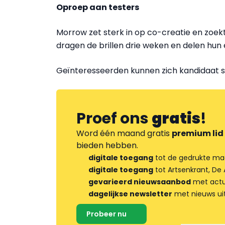
Oproep aan testers
Morrow zet sterk in op co-creatie en zoek
dragen de brillen drie weken en delen hun 
Geïnteresseerden kunnen zich kandidaat s
Proef ons
gratis
!
Word één maand gratis
premium lid
bieden hebben.
digitale toegang
tot de gedrukte ma
digitale toegang
tot Artsenkrant, De 
gevarieerd nieuwsaanbod
met actua
dagelijkse newsletter
met nieuws ui
Probeer nu