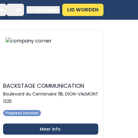
LID WORDEN
ek
NL
Aanmelden
BACKSTAGE COMMUNICATION
Boulevard du Centenaire 11B, DION-VALMONT
1325
Prepress Services
Meer info