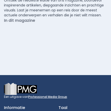
Ontdek de nieuwste editie van ons magazine, boordevol
inspirerende artikelen, diepgaande inzichten en prachtige
visuals. Laat je meenemen op een reis door de meest
actuele onderwerpen en verhalen die je niet wilt missen.
In dit magazine
Footer
Een uitgave van
Professional Media Group
Informatie
Taal