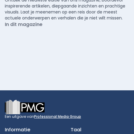
Ontdek de nieuwste editie van ons magazine, boordevol
inspirerende artikelen, diepgaande inzichten en prachtige
visuals. Laat je meenemen op een reis door de meest
actuele onderwerpen en verhalen die je niet wilt missen.
In dit magazine
Footer
Een uitgave van
Professional Media Group
Informatie
Taal