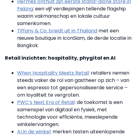
Hermès onthult zijn eerste stand-alone store in
Peking
: een vijf verdiepingen tellende flagship
waarin vakmanschap en lokale cultuur
samenkomen.
Tiffany & Co. breidt uit in Thailand
met een
nieuwe boutique in IconSiam, de derde locatie in
Bangkok.
Retail inzichten: hospitality, phygital en AI
When Hospitality Meets Retail
: retailers nemen
steeds vaker de rol van gastheer op zich – van
een espresso tot gepersonaliseerde service –
om loyaliteit te vergroten.
PWC’s Next Era of Retail
: de toekomst is een
samenspel van digitaal en fysiek, met
technologie voor efficiënte, meeslepende
winkelervaringen.
AI in de winkel
: merken testen uiteenlopende