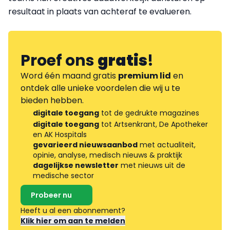
resultaat in plaats van achteraf te evalueren.
Proef ons
gratis
!
Word één maand gratis
premium lid
en
ontdek alle unieke voordelen die wij u te
bieden hebben.
digitale toegang
tot de gedrukte magazines
digitale toegang
tot Artsenkrant, De Apotheker
en AK Hospitals
gevarieerd nieuwsaanbod
met actualiteit,
opinie, analyse, medisch nieuws & praktijk
dagelijkse newsletter
met nieuws uit de
medische sector
Probeer nu
Heeft u al een abonnement?
Klik hier om aan te melden