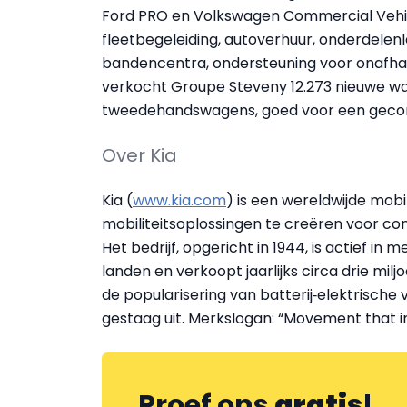
Ford PRO en Volkswagen Commercial Vehicl
fleetbegeleiding, autoverhuur, onderdelenle
bandencentra, ondersteuning voor onafhank
verkocht Groupe Steveny 12.273 nieuwe wa
tweedehandswagens, goed voor een gecons
Over Kia
Kia (
www.kia.com
) is een wereldwijde mob
mobiliteitsoplossingen te creëren voor 
Het bedrijf, opgericht in 1944, is actief in
landen en verkoopt jaarlijks circa drie milj
de popularisering van batterij‑elektrische 
gestaag uit. Merkslogan: “Movement that in
Proef ons
gratis
!