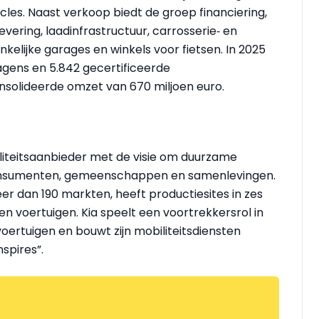
es. Naast verkoop biedt de groep financiering,
vering, laadinfrastructuur, carrosserie‑ en
elijke garages en winkels voor fietsen. In 2025
gens en 5.842 gecertificeerde
olideerde omzet van 670 miljoen euro.
iliteitsaanbieder met de visie om duurzame
consumenten, gemeenschappen en samenlevingen.
 meer dan 190 markten, heeft productiesites in zes
oen voertuigen. Kia speelt een voortrekkersrol in
voertuigen en bouwt zijn mobiliteitsdiensten
spires”.