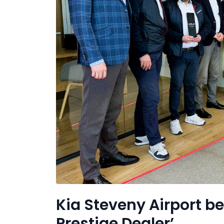
Kia Steveny Airport b
Prestige Dealer’