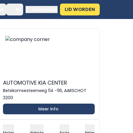
LID WORDEN
ek
NL
Aanmelden
AUTOMOTIVE KIA CENTER
Betekomsesteenweg 114 -116, AARSCHOT
3200
Meer info
Mailen
Website
Route
Bellen