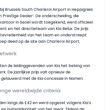
ij Brussels South Charleroi Airport in Heppignies
um Prestige Dealer’. De onderscheiding, die
kantoor in Seoel wordt toegekend, werd officieel
nt en het directieteam van Kia Belux. De prijs
entevredenheid van het team en onderstreept
oep deed op de site aan Charleroi Airport.
netwerk
ten de leidinggevenden van Kia het belang van
. De jaarlijkse prijs valt opnieuw de
d gelauwerd met de Kia‑concessie in Namen.
enge wereldwijde criteria
den langs de E42 en werd opgezet volgens Kia’s
 en buitenidentiteit van het merk. Tijdens de