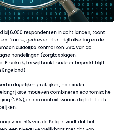
d bij 8.000 respondenten in acht landen, toont
tfraude, gedreven door digitalisering en de
nomeen duidelijke kenmerken: 38% van de
aagse handelingen (zorgtoeslagen,
Frankrijk, terwijl bankfraude er beperkt blijft
n Engeland).
ed in dagelijkse praktijken, en minder
 belangrijkste motieven combineren economische
ing (28%), in een context waarin digitale tools
lijken.
 ongeveer 51% van de Belgen vindt dat het
en, een niveau vergelijkbaar met dat van