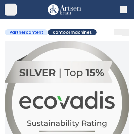
Partnercontent
Kantoormachines