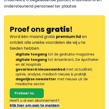
ondersteunend personeel ter plaatse.
Proef ons
gratis
!
Word één maand gratis
premium lid
en
ontdek alle unieke voordelen die wij u te
bieden hebben.
digitale toegang
tot de gedrukte magazines
digitale toegang
tot Artsenkrant, De Apotheker
en AK Hospitals
gevarieerd nieuwsaanbod
met actualiteit,
opinie, analyse, medisch nieuws & praktijk
dagelijkse newsletter
met nieuws uit de
medische sector
Probeer nu
Heeft u al een abonnement?
Klik hier om aan te melden