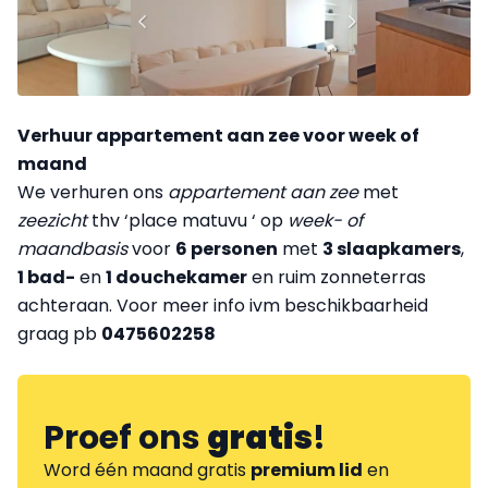
Verhuur appartement aan zee voor week of
maand
We verhuren ons
appartement aan zee
met
zeezicht
thv ‘place matuvu ‘ op
week- of
maandbasis
voor
6 personen
met
3 slaapkamers
,
1 bad-
en
1 douchekamer
en ruim zonneterras
achteraan. Voor meer info ivm beschikbaarheid
graag pb
0475602258
Proef ons
gratis
!
Word één maand gratis
premium lid
en