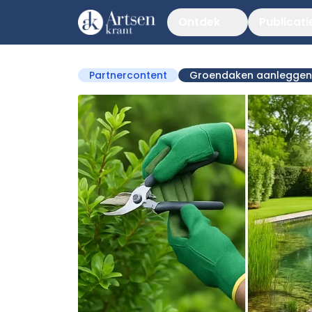
Ontdek
Publicati
Partnercontent
Groendaken aanleggen