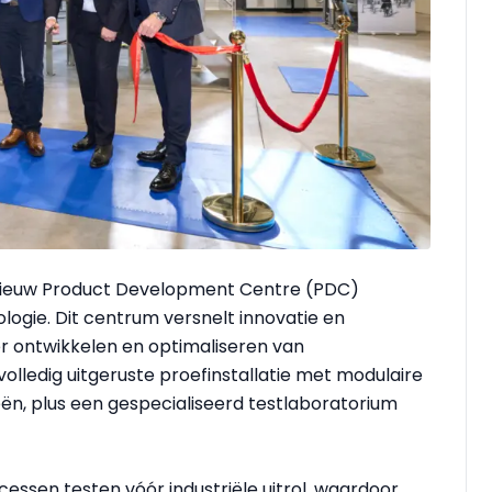
 nieuw Product Development Centre (PDC)
gie. Dit centrum versnelt innovatie en
er ontwikkelen en optimaliseren van
lledig uitgeruste proefinstallatie met modulaire
eën, plus een gespecialiseerd testlaboratorium
ssen testen vóór industriële uitrol, waardoor