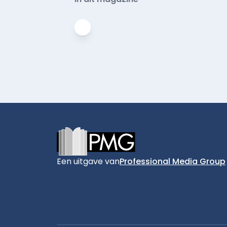
Footer
Een uitgave van
Professional Media Group