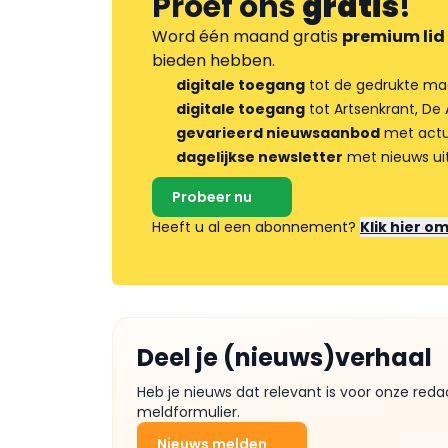
Proef ons
gratis
!
Word één maand gratis
premium lid
bieden hebben.
digitale toegang
tot de gedrukte ma
digitale toegang
tot Artsenkrant, De 
gevarieerd nieuwsaanbod
met actua
dagelijkse newsletter
met nieuws ui
Probeer nu
Heeft u al een abonnement?
Klik hier o
Deel je (nieuws)verhaal
Heb je nieuws dat relevant is voor onze reda
meldformulier.
Nieuws melden