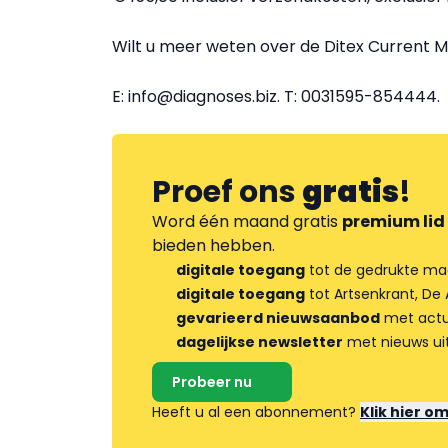
Wilt u meer weten over de Ditex Current 
E: info@diagnoses.biz. T: 0031595-854444.
Proef ons
gratis
!
Word één maand gratis
premium lid
bieden hebben.
digitale toegang
tot de gedrukte ma
digitale toegang
tot Artsenkrant, De 
gevarieerd nieuwsaanbod
met actua
dagelijkse newsletter
met nieuws ui
Probeer nu
Heeft u al een abonnement?
Klik hier o