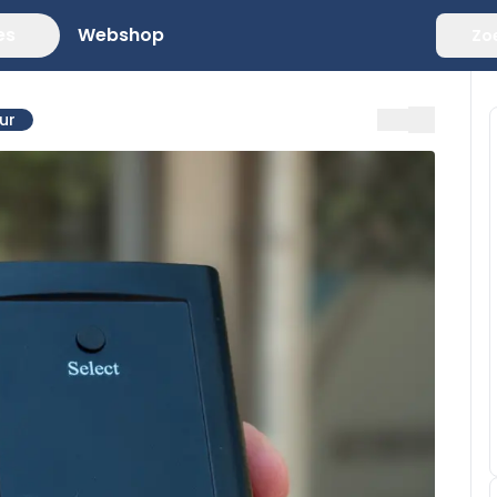
es
Webshop
Zo
ur