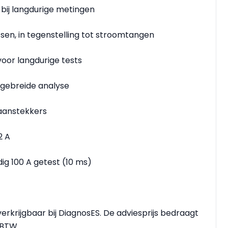
bij langdurige metingen
tsen, in tegenstelling tot stroomtangen
oor langdurige tests
tgebreide analyse
aanstekkers
2 A
dig 100 A getest (10 ms)
verkrijgbaar bij DiagnosES. De adviesprijs bedraagt
 BTW.