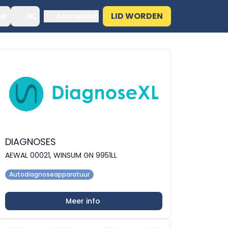
LID WORDEN
ek
NL
Aanmelden
DIAGNOSES
AEWAL 00021, WINSUM GN 9951LL
Autodiagnoseapparatuur
Meer info