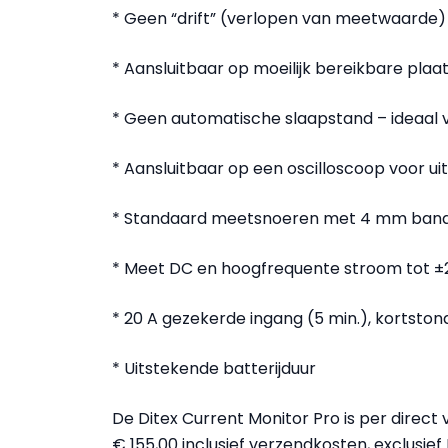
* Geen “drift” (verlopen van meetwaarde) 
* Aansluitbaar op moeilijk bereikbare plaa
* Geen automatische slaapstand – ideaal v
* Aansluitbaar op een oscilloscoop voor ui
* Standaard meetsnoeren met 4 mm ban
* Meet DC en hoogfrequente stroom tot ±
* 20 A gezekerde ingang (5 min.), kortston
* Uitstekende batterijduur
De Ditex Current Monitor Pro is per direct 
€ 155,00 inclusief verzendkosten, exclusief