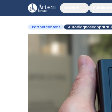
Ontdek
Publicati
Partnercontent
Autodiagnoseapparatu