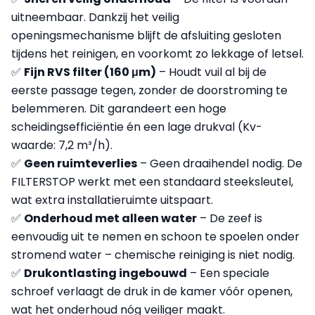
uitneembaar. Dankzij het veilig
openingsmechanisme blijft de afsluiting gesloten
tijdens het reinigen, en voorkomt zo lekkage of letsel.
✅
Fijn RVS filter (160 μm)
– Houdt vuil al bij de
eerste passage tegen, zonder de doorstroming te
belemmeren. Dit garandeert een hoge
scheidingsefficiëntie én een lage drukval (Kv-
waarde: 7,2 m³/h).
✅
Geen ruimteverlies
– Geen draaihendel nodig. De
FILTERSTOP werkt met een standaard steeksleutel,
wat extra installatieruimte uitspaart.
✅
Onderhoud met alleen water
– De zeef is
eenvoudig uit te nemen en schoon te spoelen onder
stromend water – chemische reiniging is niet nodig.
✅
Drukontlasting ingebouwd
– Een speciale
schroef verlaagt de druk in de kamer vóór openen,
wat het onderhoud nóg veiliger maakt.