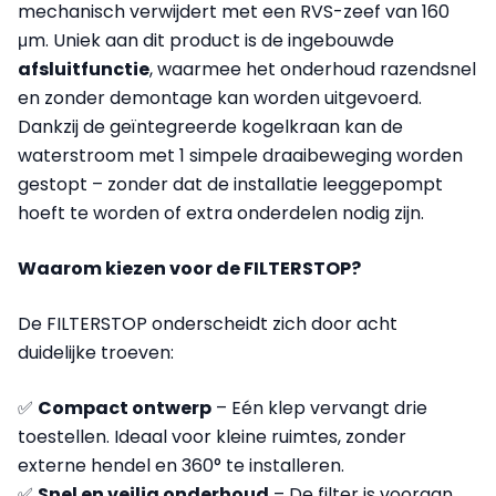
mechanisch verwijdert met een RVS-zeef van 160
μm. Uniek aan dit product is de ingebouwde
afsluitfunctie
, waarmee het onderhoud razendsnel
en zonder demontage kan worden uitgevoerd.
Dankzij de geïntegreerde kogelkraan kan de
waterstroom met 1 simpele draaibeweging worden
gestopt – zonder dat de installatie leeggepompt
hoeft te worden of extra onderdelen nodig zijn.
Waarom kiezen voor de FILTERSTOP?
De FILTERSTOP onderscheidt zich door acht
duidelijke troeven:
✅
Compact ontwerp
– Eén klep vervangt drie
toestellen. Ideaal voor kleine ruimtes, zonder
externe hendel en 360° te installeren.
✅
Snel en veilig onderhoud
– De filter is vooraan