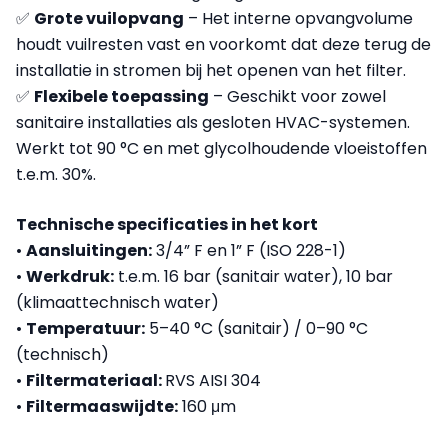
✅
Grote vuilopvang
– Het interne opvangvolume
houdt vuilresten vast en voorkomt dat deze terug de
installatie in stromen bij het openen van het filter.
✅
Flexibele toepassing
– Geschikt voor zowel
sanitaire installaties als gesloten HVAC-systemen.
Werkt tot 90 °C en met glycolhoudende vloeistoffen
t.e.m. 30%.
Technische specificaties in het kort
•
Aansluitingen:
3/4” F en 1” F (ISO 228-1)
•
Werkdruk:
t.e.m. 16 bar (sanitair water), 10 bar
(klimaattechnisch water)
•
Temperatuur:
5–40 °C (sanitair) / 0–90 °C
(technisch)
•
Filtermateriaal:
RVS AISI 304
•
Filtermaaswijdte:
160 μm