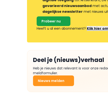
digitale toegang
tot Artsenkrant, De 
gevarieerd nieuwsaanbod
met actua
dagelijkse newsletter
met nieuws ui
Probeer nu
Heeft u al een abonnement?
Klik hier o
Deel je (nieuws)verhaal
Heb je nieuws dat relevant is voor onze reda
meldformulier.
Nieuws melden