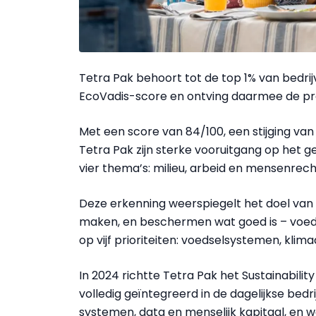
Tetra Pak behoort tot de top 1% van bedri
EcoVadis-score en ontving daarmee de pre
Met een score van 84/100, een stijging va
Tetra Pak zijn sterke vooruitgang op het g
vier thema’s: milieu, arbeid en mensenrec
Deze erkenning weerspiegelt het doel van 
maken, en beschermen wat goed is – voedse
op vijf prioriteiten: voedselsystemen, klima
In 2024 richtte Tetra Pak het Sustainabil
volledig geïntegreerd in de dagelijkse bedri
systemen, data en menselijk kapitaal, en 