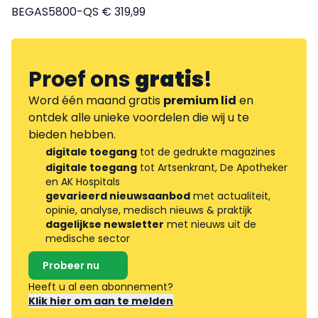
BEGAS5800-QS € 319,99
Proef ons
gratis
!
Word één maand gratis
premium lid
en
ontdek alle unieke voordelen die wij u te
bieden hebben.
digitale toegang
tot de gedrukte magazines
digitale toegang
tot Artsenkrant, De Apotheker
en AK Hospitals
gevarieerd nieuwsaanbod
met actualiteit,
opinie, analyse, medisch nieuws & praktijk
dagelijkse newsletter
met nieuws uit de
medische sector
Probeer nu
Heeft u al een abonnement?
Klik hier om aan te melden