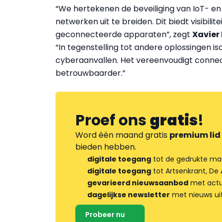
“We hertekenen de beveiliging van IoT- e
netwerken uit te breiden. Dit biedt visibili
geconnecteerde apparaten”, zegt
Xavier 
“In tegenstelling tot andere oplossingen i
cyberaanvallen. Het vereenvoudigt connect
betrouwbaarder.”
Proef ons
gratis
!
Word één maand gratis
premium lid
bieden hebben.
digitale toegang
tot de gedrukte ma
digitale toegang
tot Artsenkrant, De 
gevarieerd nieuwsaanbod
met actua
dagelijkse newsletter
met nieuws ui
Probeer nu