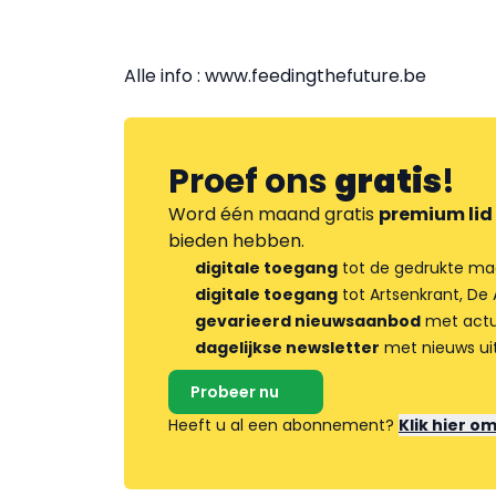
Alle info : www.feedingthefuture.be
Proef ons
gratis
!
Word één maand gratis
premium lid
bieden hebben.
digitale toegang
tot de gedrukte ma
digitale toegang
tot Artsenkrant, De 
gevarieerd nieuwsaanbod
met actua
dagelijkse newsletter
met nieuws ui
Probeer nu
Heeft u al een abonnement?
Klik hier o