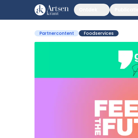
Ontdek
Publicati
Partnercontent
Foodservices