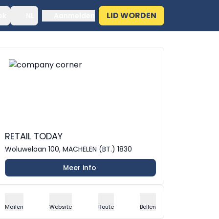
LID WORDEN
ek
NL
Aanmelden
RETAIL TODAY
Woluwelaan 100, MACHELEN (BT.) 1830
Meer info
Mailen
Website
Route
Bellen