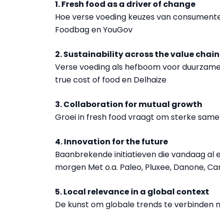
1. Fresh food as a driver of change
Hoe verse voeding keuzes van consumenten 
Foodbag en YouGov
2. Sustainability across the value chain
Verse voeding als hefboom voor duurzame
true cost of food en Delhaize
3. Collaboration for mutual growth
Groei in fresh food vraagt om sterke same
4. Innovation for the future
Baanbrekende initiatieven die vandaag al
morgen Met o.a. Paleo, Pluxee, Danone, Ca
5. Local relevance in a global context
De kunst om globale trends te verbinden 