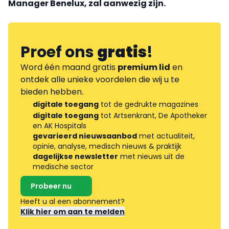
Manager Benelux, zal aanwezig zijn.
Proef ons
gratis
!
Word één maand gratis
premium lid
en
ontdek alle unieke voordelen die wij u te
bieden hebben.
digitale toegang
tot de gedrukte magazines
digitale toegang
tot Artsenkrant, De Apotheker
en AK Hospitals
gevarieerd nieuwsaanbod
met actualiteit,
opinie, analyse, medisch nieuws & praktijk
dagelijkse newsletter
met nieuws uit de
medische sector
Probeer nu
Heeft u al een abonnement?
Klik hier om aan te melden