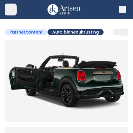
Partnercontent
Auto binnenuitrusting