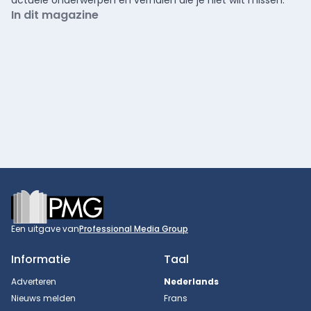
In dit magazine
Footer
Een uitgave van
Professional Media Group
Informatie
Taal
Adverteren
Nederlands
Nieuws melden
Frans